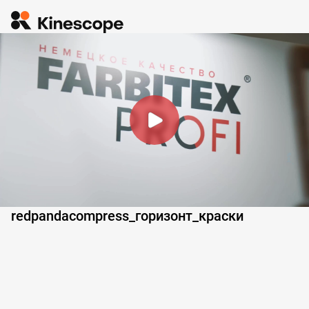
redpandacompress_горизонт_краски