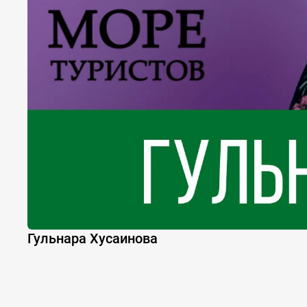
Гульнара Хусаинова