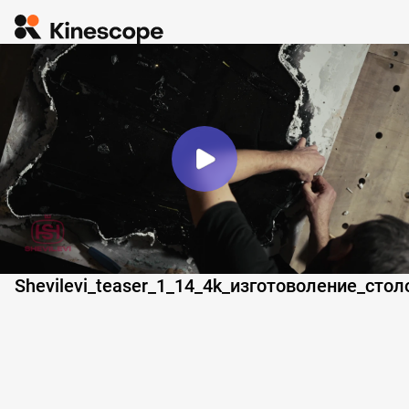
Shevilevi_teaser_1_14_4k_изготоволение_сто