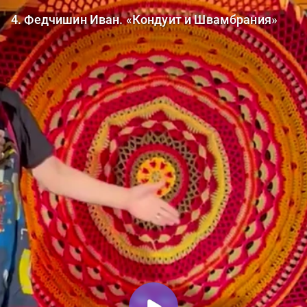
4. Федчишин Иван. «Кондуит и Швамбрания»