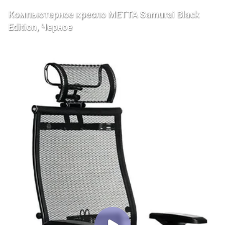
Компьютерное кресло METTA Samurai Black
Edition, Черное