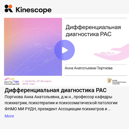
Дифференциальная диагностика РАС
Портнова Анна Анатольевна, д.м.н., профессор кафедры 
психиатрии, психотерапии и психосоматической патологии 
ФНМО МИ РУДН, президент Ассоциации психиатров и 
психологов за научно обоснованную практику (г. Москва)
More