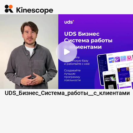
UDS_Бизнес_Система_работы__с_клиентами