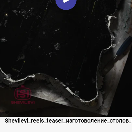
Shevilevi_reels_teaser_изготоволение_столо